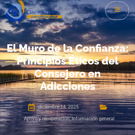
El Muro de la Confianza:
Principios Éticos del
Consejero en
Adicciones
diciembre 14, 2025
Apoyo y recuperación
,
Información general