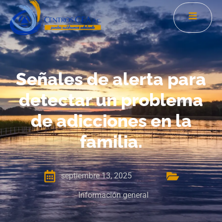
Señales de alerta para
detectar un problema
de adicciones en la
familia.
septiembre 13, 2025
Información general